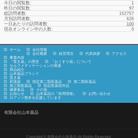
今日の閲覧数:
1
昨日の閲覧数:
97
総訪問者数:
152757
月別訪問者数:
626
一日あたりの訪問者数:
100
現在オンライン中の人数:
0
ホーム
会社情報
会社概要
経営理念
代表挨拶
アクセス
事業内容
『置き薬』の歴史
『おくすり箱』について
セルフメディケーションの推進
商品紹介
山本薬品ブランド
置き薬
和漢薬
指定第二類医薬品
第二類医薬品
第三類医薬品
指定医薬部外品
健康食品
その他
お知らせ
山本薬品の『採用情報』
お問い合わせ
ロアッソ熊本を応援しています
有限会社山本薬品
Copyright ©
有限会社山本薬品
All Rights Reserved.