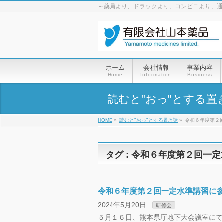
～薬局より、ドラックより、コンビニより、
ホーム
会社情報
事業内容
Home
Information
Business
読むと"おっ"とする置
HOME
»
読むと"おっ"とする置き話
»
令和６年度第２
タグ : 令和６年度第２回一
令和６年度第２回一定水準講習に
2024年5月20日
研修会
５月１６日、熊本県庁地下大会議室に