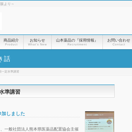
通販より～
商品紹介
お知らせ
山本薬品の『採用情報』
お問い合わせ
Product
What’s New
Recruitment
Contact
き話
回一定水準講習
定水準講習
参加しました
て、一般社団法人熊本県医薬品配置協会主催