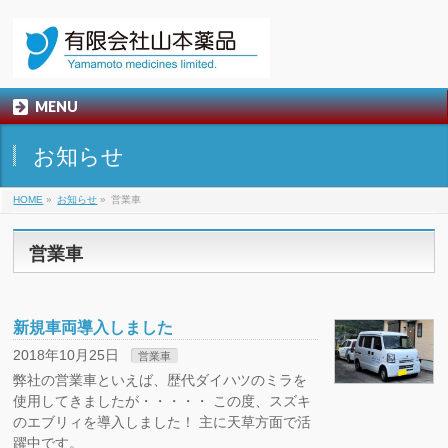
MENU
お知らせ
HOME
»
お知らせ
»
営業車
営業車
新規車両導入しました
2018年10月25日
営業車
弊社の営業車といえば、歴代ダイハツのミラを
使用してきましたが・・・・・ この度、スズキ
のエブリィを導入しました！ 主に天草方面で活
躍中です。