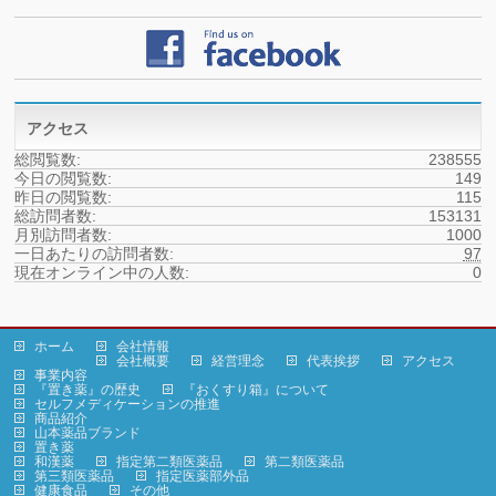
アクセス
総閲覧数:
238555
今日の閲覧数:
149
昨日の閲覧数:
115
総訪問者数:
153131
月別訪問者数:
1000
一日あたりの訪問者数:
97
現在オンライン中の人数:
0
ホーム
会社情報
会社概要
経営理念
代表挨拶
アクセス
事業内容
『置き薬』の歴史
『おくすり箱』について
セルフメディケーションの推進
商品紹介
山本薬品ブランド
置き薬
和漢薬
指定第二類医薬品
第二類医薬品
第三類医薬品
指定医薬部外品
健康食品
その他