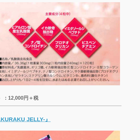
：12,000円＋税
RAKU JELLY-』