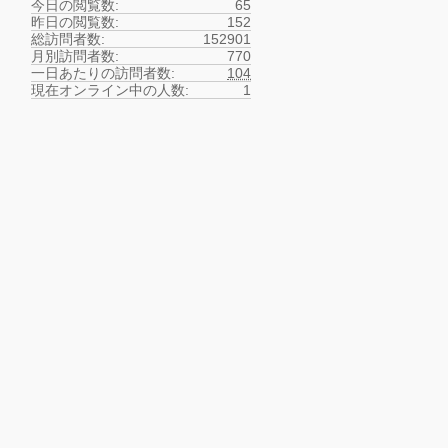
今日の閲覧数:
65
昨日の閲覧数:
152
総訪問者数:
152901
月別訪問者数:
770
一日あたりの訪問者数:
104
現在オンライン中の人数:
1