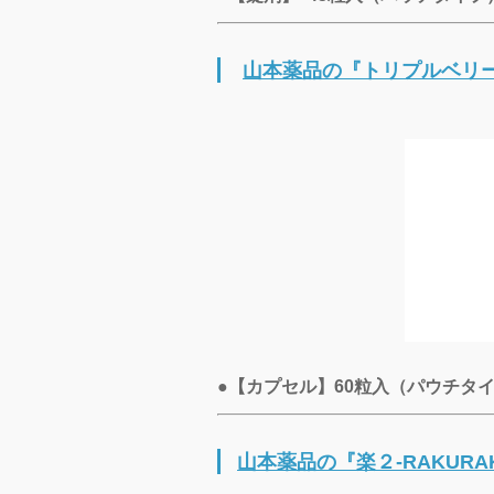
山本薬品の『トリプルベリ
●【カプセル】60粒入（パウチタイプ
山本薬品の『楽２-RAKURA