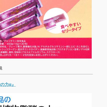
税
の力α』