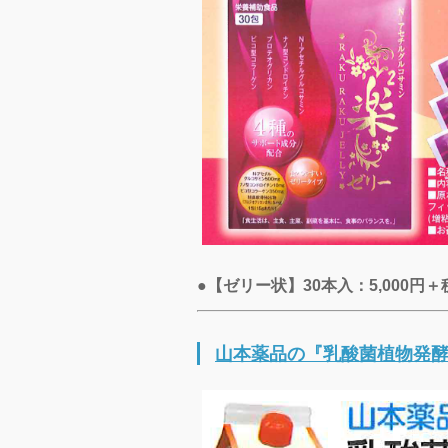
●【ゼリー状】30本入：5,000円＋
山本薬品の『乳酸菌植物発酵