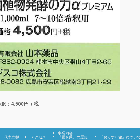
希釈：4,500円＋税
事業内容
代表挨拶
アクセス
『置き薬』の歴史
『おくすり箱』につい