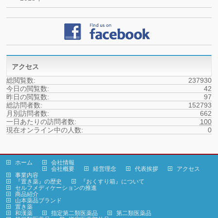
アクセス
総閲覧数:
237930
今日の閲覧数:
42
昨日の閲覧数:
97
総訪問者数:
152793
月別訪問者数:
662
一日あたりの訪問者数:
100
現在オンライン中の人数:
0
ホーム
会社情報
会社概要
経営理念
代表挨拶
アクセス
事業内容
『置き薬』の歴史
『おくすり箱』について
セルフメディケーションの推進
商品紹介
山本薬品ブランド
置き薬
和漢薬
指定第二類医薬品
第二類医薬品